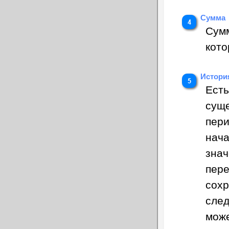
Сумма
Сумм
кото
Истори
Есть
сущ
пери
нача
знач
пере
сохр
след
може