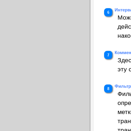
Интерв
Можн
дейс
нако
Коммен
Здес
эту 
Фильт
Филь
опре
метк
тран
тран