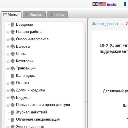
English
Меню
Индекс
Поиск
Импорт данных
И
Введение
Начало работы
Обзор интерфейса
OFX (Open Fin
Валюты
поддерживает
Счета
Категории
Транзакции
Календарь
Отчеты
Долги и кредиты
Бюджет
Пользователи и права доступа
Журнал действий
Облачная синхронизация
Экспорт данных