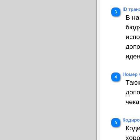
ID тран
В на
бюдж
испо
допо
иден
Номер 
Такж
допо
чека
Кодиро
Коди
хоро