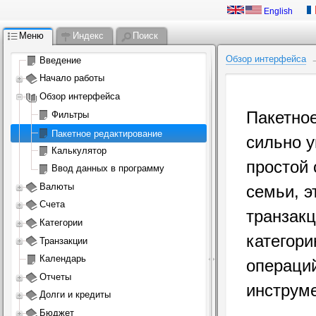
English
Меню
Индекс
Поиск
Обзор интерфейса
Введение
Начало работы
Обзор интерфейса
Пакетно
Фильтры
Пакетное редактирование
сильно 
Калькулятор
простой 
Ввод данных в программу
Валюты
семьи, э
Счета
транзак
Категории
категори
Транзакции
Календарь
операци
Отчеты
инструме
Долги и кредиты
Бюджет