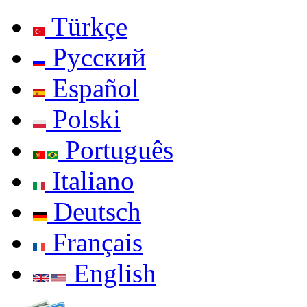
Türkçe
Русский
Español
Polski
Português
Italiano
Deutsch
Français
English